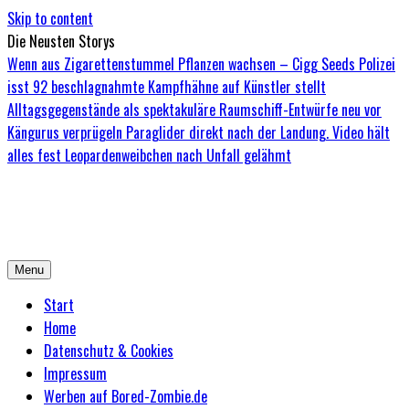
Skip to content
Die Neusten Storys
Wenn aus Zigarettenstummel Pflanzen wachsen – Cigg Seeds
Polizei
isst 92 beschlagnahmte Kampfhähne auf
Künstler stellt
Alltagsgegenstände als spektakuläre Raumschiff-Entwürfe neu vor
Kängurus verprügeln Paraglider direkt nach der Landung. Video hält
alles fest
Leopardenweibchen nach Unfall gelähmt
Bored-Zombie.de
Das einzige Magazin für Zombies mit Niveau
Menu
Start
Home
Datenschutz & Cookies
Impressum
Werben auf Bored-Zombie.de