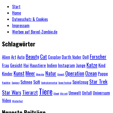
Start
Home
Datenschutz & Cookies
Impressum
Werben auf Bored-Zombie.de
Schlagwörter
Beauty
Cat
Forscher
Alien
Art
Auto
Cosplay
Darth Vader
Doll
Katze
Frau
Gesicht
Hai
Haustiere
Indien
Instagram
Junge
Kind
Kunst
Meer
Natur
Operation
Ozean
Kinder
Puppe
Monster
OceanX
Star Trek
Schnee
Scifi
Spielzeug
Raubtier
Sapporo
Sechskiemerhai
Snow Festival
Tiere
Star Wars
Tierarzt
Umwelt
Unfall
Universum
Uboot
Uhrzeit
Video
Winterfest
Neueste Beiträge