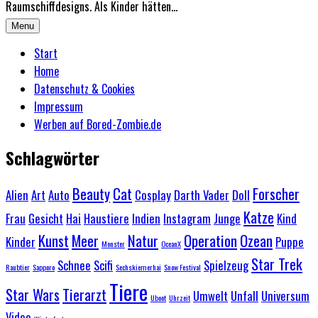
Raumschiffdesigns. Als Kinder hätten...
Menu
Start
Home
Datenschutz & Cookies
Impressum
Werben auf Bored-Zombie.de
Schlagwörter
Beauty
Cat
Forscher
Alien
Art
Auto
Cosplay
Darth Vader
Doll
Katze
Frau
Gesicht
Hai
Haustiere
Indien
Instagram
Junge
Kind
Kunst
Meer
Natur
Operation
Ozean
Kinder
Puppe
Monster
OceanX
Star Trek
Schnee
Scifi
Spielzeug
Raubtier
Sapporo
Sechskiemerhai
Snow Festival
Tiere
Star Wars
Tierarzt
Umwelt
Unfall
Universum
Uboot
Uhrzeit
Video