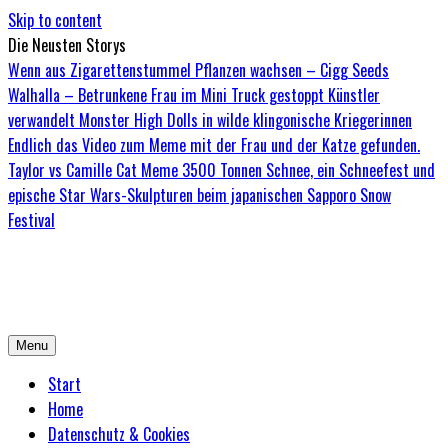
Skip to content
Die Neusten Storys
Wenn aus Zigarettenstummel Pflanzen wachsen – Cigg Seeds
Walhalla – Betrunkene Frau im Mini Truck gestoppt
Künstler
verwandelt Monster High Dolls in wilde klingonische Kriegerinnen
Endlich das Video zum Meme mit der Frau und der Katze gefunden.
Taylor vs Camille Cat Meme
3500 Tonnen Schnee, ein Schneefest und
epische Star Wars-Skulpturen beim japanischen Sapporo Snow
Festival
Bored-Zombie.de
Das einzige Magazin für Zombies mit Niveau
Menu
Start
Home
Datenschutz & Cookies