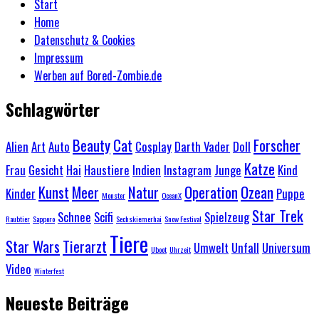
Start
Home
Datenschutz & Cookies
Impressum
Werben auf Bored-Zombie.de
Schlagwörter
Beauty
Cat
Forscher
Alien
Art
Auto
Cosplay
Darth Vader
Doll
Katze
Frau
Gesicht
Hai
Haustiere
Indien
Instagram
Junge
Kind
Kunst
Meer
Natur
Operation
Ozean
Kinder
Puppe
Monster
OceanX
Star Trek
Schnee
Scifi
Spielzeug
Raubtier
Sapporo
Sechskiemerhai
Snow Festival
Tiere
Star Wars
Tierarzt
Umwelt
Unfall
Universum
Uboot
Uhrzeit
Video
Winterfest
Neueste Beiträge