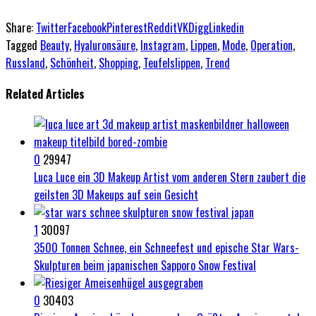
Share:
Twitter
Facebook
Pinterest
Reddit
VK
Digg
Linkedin
Tagged
Beauty
,
Hyaluronsäure
,
Instagram
,
Lippen
,
Mode
,
Operation
,
Russland
,
Schönheit
,
Shopping
,
Teufelslippen
,
Trend
Related Articles
0
29947
Luca Luce ein 3D Makeup Artist vom anderen Stern zaubert die
geilsten 3D Makeups auf sein Gesicht
1
30097
3500 Tonnen Schnee, ein Schneefest und epische Star Wars-
Skulpturen beim japanischen Sapporo Snow Festival
0
30403