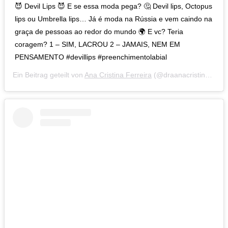
😈 Devil Lips 😈 E se essa moda pega? 🤔 Devil lips, Octopus
lips ou Umbrella lips… Já é moda na Rússia e vem caindo na
graça de pessoas ao redor do mundo 🌍 E vc? Teria
coragem? 1 – SIM, LACROU 2 – JAMAIS, NEM EM
PENSAMENTO #devillips #preenchimentolabial
Ein Beitrag geteilt von
Ana Cristina Ferreira
(@draanacristinaferreira) am