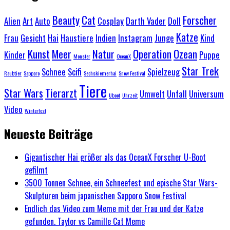
Beauty
Cat
Forscher
Alien
Art
Auto
Cosplay
Darth Vader
Doll
Katze
Frau
Gesicht
Hai
Haustiere
Indien
Instagram
Junge
Kind
Kunst
Meer
Natur
Operation
Ozean
Kinder
Puppe
Monster
OceanX
Star Trek
Schnee
Scifi
Spielzeug
Raubtier
Sapporo
Sechskiemerhai
Snow Festival
Tiere
Star Wars
Tierarzt
Umwelt
Unfall
Universum
Uboot
Uhrzeit
Video
Winterfest
Neueste Beiträge
Gigantischer Hai größer als das OceanX Forscher U-Boot
gefilmt
3500 Tonnen Schnee, ein Schneefest und epische Star Wars-
Skulpturen beim japanischen Sapporo Snow Festival
Endlich das Video zum Meme mit der Frau und der Katze
gefunden. Taylor vs Camille Cat Meme