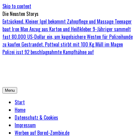
Skip to content
Die Neusten Storys
Entzückend. Kleiner Igel bekommt Zahnpflege und Massage
Teenager
baut Iron Man Anzug aus Karton und Heißkleber
9-Jähriger sammelt
fast 80.000 US-Dollar ein, um kugelsichere Westen für Polizeihunde
zu kaufen
Gestrandet. Pottwal stirbt mit 100 Kg Müll im Magen
Polizei isst 92 beschlagnahmte Kampfhähne auf
Bored-Zombie.de
Das einzige Magazin für Zombies mit Niveau
Menu
Start
Home
Datenschutz & Cookies
Impressum
Werben auf Bored-Zombie.de