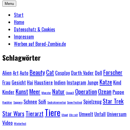
Menu
Start
Home
Datenschutz & Cookies
Impressum
Werben auf Bored-Zombie.de
Schlagwörter
Beauty
Cat
Forscher
Alien
Art
Auto
Cosplay
Darth Vader
Doll
Katze
Frau
Gesicht
Hai
Haustiere
Indien
Instagram
Junge
Kind
Kunst
Meer
Natur
Operation
Ozean
Kinder
Puppe
Monster
OceanX
Star Trek
Schnee
Scifi
Spielzeug
Raubtier
Sapporo
Sechskiemerhai
Snow Festival
Tiere
Star Wars
Tierarzt
Umwelt
Unfall
Universum
Uboot
Uhrzeit
Video
Winterfest