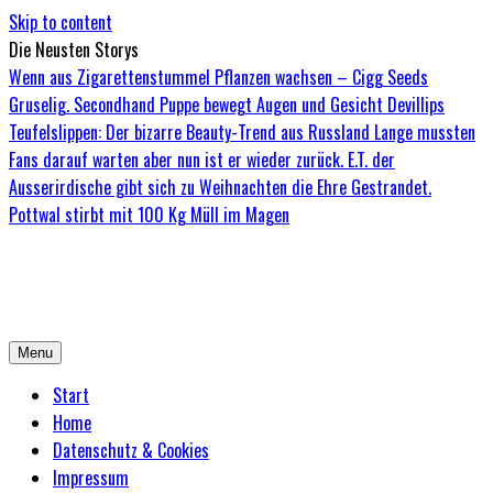
Skip to content
Die Neusten Storys
Wenn aus Zigarettenstummel Pflanzen wachsen – Cigg Seeds
Gruselig. Secondhand Puppe bewegt Augen und Gesicht
Devillips
Teufelslippen: Der bizarre Beauty-Trend aus Russland
Lange mussten
Fans darauf warten aber nun ist er wieder zurück. E.T. der
Ausserirdische gibt sich zu Weihnachten die Ehre
Gestrandet.
Pottwal stirbt mit 100 Kg Müll im Magen
Bored-Zombie.de
Das einzige Magazin für Zombies mit Niveau
Menu
Start
Home
Datenschutz & Cookies
Impressum