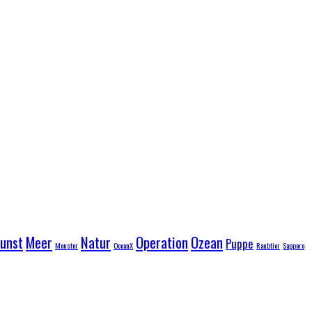
unst
Meer
Natur
Operation
Ozean
Puppe
Monster
OceanX
Raubtier
Sapporo