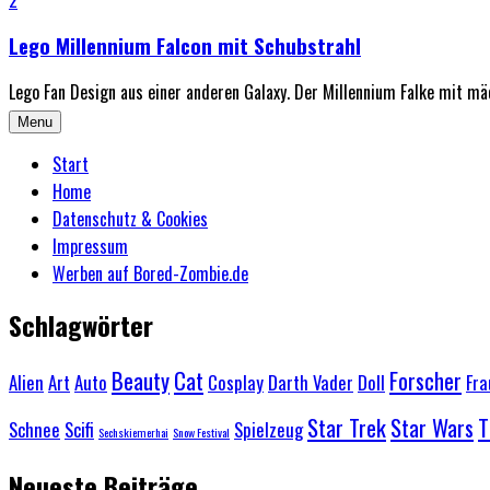
Lego Millennium Falcon mit Schubstrahl
Lego Fan Design aus einer anderen Galaxy. Der Millennium Falke mit mäc
Menu
Start
Home
Datenschutz & Cookies
Impressum
Werben auf Bored-Zombie.de
Schlagwörter
Beauty
Cat
Forscher
Alien
Art
Auto
Cosplay
Darth Vader
Doll
Fra
Star Trek
Star Wars
T
Schnee
Scifi
Spielzeug
Sechskiemerhai
Snow Festival
Neueste Beiträge