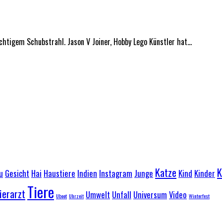
htigem Schubstrahl. Jason V Joiner, Hobby Lego Künstler hat...
Katze
K
u
Gesicht
Hai
Haustiere
Indien
Instagram
Junge
Kind
Kinder
Tiere
ierarzt
Umwelt
Unfall
Universum
Video
Uboot
Uhrzeit
Winterfest