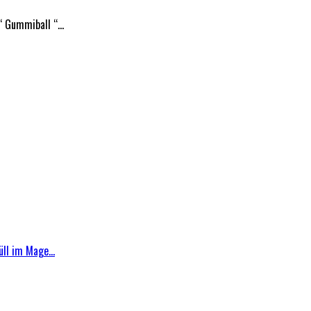
 “ Gummiball “…
ll im Mage...