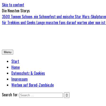
Skip to content
Die Neusten Storys
3500 Tonnen Schnee, ein Schneefest und epische Star Wars-Skulpturen
für Trekkies und Geeks
Lange mussten Fans darauf warten aber nun ist 
Bored-Zombie.de
Das einzige Magazin für Zombies mit Niveau
Menu
Start
Home
Datenschutz & Cookies
Impressum
Werben auf Bored-Zombie.de
Search for: