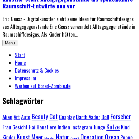
Raumschiff-Entwürfe neu vor
Eric Geusz - Digitalkünstler zieht seine Ideen für Raumschiffdesigns
aus Alltagsgegenstände Eric Geusz verwandelt Alltagsgegenstände in
Raumschiffdesigns. Als Kinder hätten...
Menu
Start
Home
Datenschutz & Cookies
Impressum
Werben auf Bored-Zombie.de
Schlagwörter
Beauty
Cat
Forscher
Alien
Art
Auto
Cosplay
Darth Vader
Doll
Katze
Frau
Gesicht
Hai
Haustiere
Indien
Instagram
Junge
Kind
Kunst
Meer
Natur
Operation
Ozean
Kinder
Puppe
Monster
OceanX