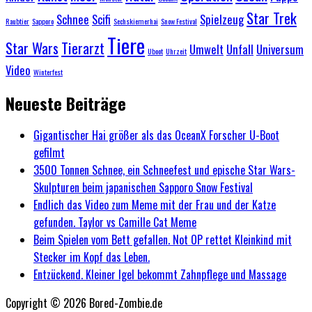
Star Trek
Schnee
Scifi
Spielzeug
Raubtier
Sapporo
Sechskiemerhai
Snow Festival
Tiere
Star Wars
Tierarzt
Umwelt
Unfall
Universum
Uboot
Uhrzeit
Video
Winterfest
Neueste Beiträge
Gigantischer Hai größer als das OceanX Forscher U-Boot
gefilmt
3500 Tonnen Schnee, ein Schneefest und epische Star Wars-
Skulpturen beim japanischen Sapporo Snow Festival
Endlich das Video zum Meme mit der Frau und der Katze
gefunden. Taylor vs Camille Cat Meme
Beim Spielen vom Bett gefallen. Not OP rettet Kleinkind mit
Stecker im Kopf das Leben.
Entzückend. Kleiner Igel bekommt Zahnpflege und Massage
Copyright © 2026 Bored-Zombie.de