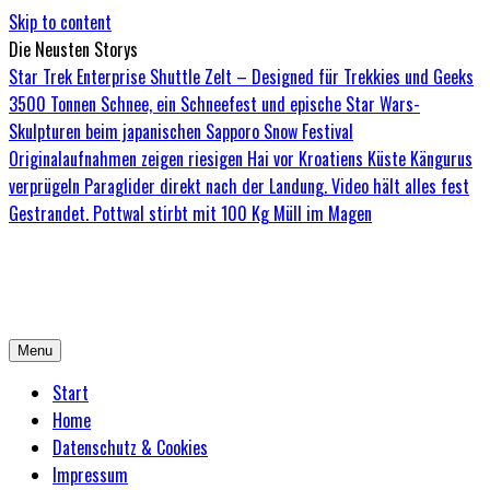
Skip to content
Die Neusten Storys
Star Trek Enterprise Shuttle Zelt – Designed für Trekkies und Geeks
3500 Tonnen Schnee, ein Schneefest und epische Star Wars-
Skulpturen beim japanischen Sapporo Snow Festival
Originalaufnahmen zeigen riesigen Hai vor Kroatiens Küste
Kängurus
verprügeln Paraglider direkt nach der Landung. Video hält alles fest
Gestrandet. Pottwal stirbt mit 100 Kg Müll im Magen
Bored-Zombie.de
Das einzige Magazin für Zombies mit Niveau
Menu
Start
Home
Datenschutz & Cookies
Impressum