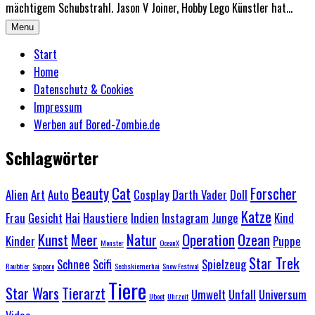
mächtigem Schubstrahl. Jason V Joiner, Hobby Lego Künstler hat...
Menu
Start
Home
Datenschutz & Cookies
Impressum
Werben auf Bored-Zombie.de
Schlagwörter
Beauty
Cat
Forscher
Alien
Art
Auto
Cosplay
Darth Vader
Doll
Katze
Frau
Gesicht
Hai
Haustiere
Indien
Instagram
Junge
Kind
Kunst
Meer
Natur
Operation
Ozean
Kinder
Puppe
Monster
OceanX
Star Trek
Schnee
Scifi
Spielzeug
Raubtier
Sapporo
Sechskiemerhai
Snow Festival
Tiere
Star Wars
Tierarzt
Umwelt
Unfall
Universum
Uboot
Uhrzeit