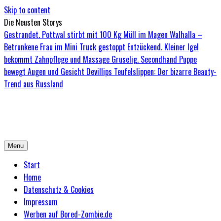
Skip to content
Die Neusten Storys
Gestrandet. Pottwal stirbt mit 100 Kg Müll im Magen
Walhalla –
Betrunkene Frau im Mini Truck gestoppt
Entzückend. Kleiner Igel
bekommt Zahnpflege und Massage
Gruselig. Secondhand Puppe
bewegt Augen und Gesicht
Devillips Teufelslippen: Der bizarre Beauty-
Trend aus Russland
Bored-Zombie.de
Das einzige Magazin für Zombies mit Niveau
Menu
Start
Home
Datenschutz & Cookies
Impressum
Werben auf Bored-Zombie.de