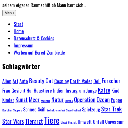
seinem eigenen Raumschiff ab Mann baut sich...
Menu
Start
Home
Datenschutz & Cookies
Impressum
Werben auf Bored-Zombie.de
Schlagwörter
Beauty
Cat
Forscher
Alien
Art
Auto
Cosplay
Darth Vader
Doll
Katze
Frau
Gesicht
Hai
Haustiere
Indien
Instagram
Junge
Kind
Kunst
Meer
Natur
Operation
Ozean
Kinder
Puppe
Monster
OceanX
Star Trek
Schnee
Scifi
Spielzeug
Raubtier
Sapporo
Sechskiemerhai
Snow Festival
Tiere
Star Wars
Tierarzt
Umwelt
Unfall
Universum
Uboot
Uhrzeit