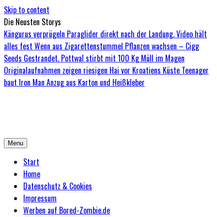
Skip to content
Die Neusten Storys
Kängurus verprügeln Paraglider direkt nach der Landung. Video hält
alles fest
Wenn aus Zigarettenstummel Pflanzen wachsen – Cigg
Seeds
Gestrandet. Pottwal stirbt mit 100 Kg Müll im Magen
Originalaufnahmen zeigen riesigen Hai vor Kroatiens Küste
Teenager
baut Iron Man Anzug aus Karton und Heißkleber
Bored-Zombie.de
Das einzige Magazin für Zombies mit Niveau
Menu
Start
Home
Datenschutz & Cookies
Impressum
Werben auf Bored-Zombie.de