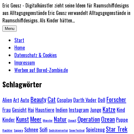
Eric Geusz - Digitalkünstler zieht seine Ideen für Raumschiffdesigns
aus Alltagsgegenstände Eric Geusz verwandelt Alltagsgegenstände in
Raumschiffdesigns. Als Kinder hätten...
Menu
Start
Home
Datenschutz & Cookies
Impressum
Werben auf Bored-Zombie.de
Schlagwörter
Beauty
Cat
Forscher
Alien
Art
Auto
Cosplay
Darth Vader
Doll
Katze
Frau
Gesicht
Hai
Haustiere
Indien
Instagram
Junge
Kind
Kunst
Meer
Natur
Operation
Ozean
Kinder
Puppe
Monster
OceanX
Star Trek
Schnee
Scifi
Spielzeug
Raubtier
Sapporo
Sechskiemerhai
Snow Festival