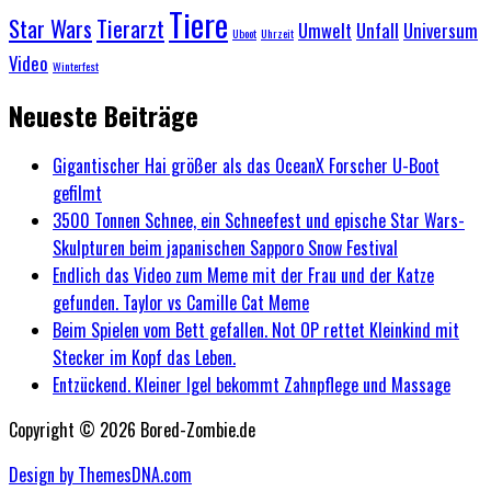
Tiere
Star Wars
Tierarzt
Umwelt
Unfall
Universum
Uboot
Uhrzeit
Video
Winterfest
Neueste Beiträge
Gigantischer Hai größer als das OceanX Forscher U-Boot
gefilmt
3500 Tonnen Schnee, ein Schneefest und epische Star Wars-
Skulpturen beim japanischen Sapporo Snow Festival
Endlich das Video zum Meme mit der Frau und der Katze
gefunden. Taylor vs Camille Cat Meme
Beim Spielen vom Bett gefallen. Not OP rettet Kleinkind mit
Stecker im Kopf das Leben.
Entzückend. Kleiner Igel bekommt Zahnpflege und Massage
Copyright © 2026 Bored-Zombie.de
Design by ThemesDNA.com