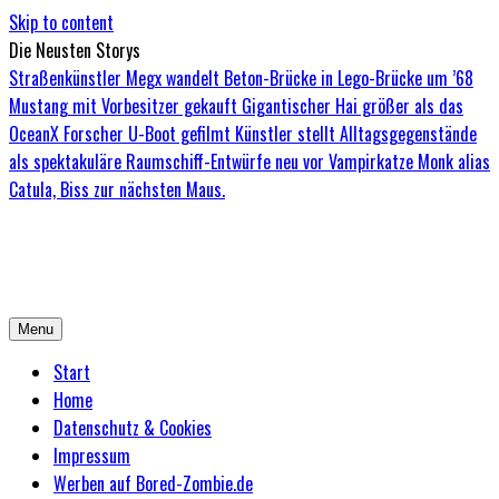
Skip to content
Die Neusten Storys
Straßenkünstler Megx wandelt Beton-Brücke in Lego-Brücke um
’68
Mustang mit Vorbesitzer gekauft
Gigantischer Hai größer als das
OceanX Forscher U-Boot gefilmt
Künstler stellt Alltagsgegenstände
als spektakuläre Raumschiff-Entwürfe neu vor
Vampirkatze Monk alias
Catula, Biss zur nächsten Maus.
Bored-Zombie.de
Das einzige Magazin für Zombies mit Niveau
Menu
Start
Home
Datenschutz & Cookies
Impressum
Werben auf Bored-Zombie.de