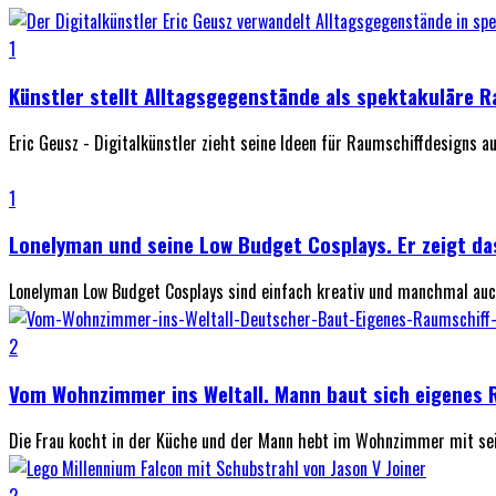
1
Künstler stellt Alltagsgegenstände als spektakuläre 
Eric Geusz - Digitalkünstler zieht seine Ideen für Raumschiffdesigns 
1
Lonelyman und seine Low Budget Cosplays. Er zeigt da
Lonelyman Low Budget Cosplays sind einfach kreativ und manchmal auch
2
Vom Wohnzimmer ins Weltall. Mann baut sich eigenes 
Die Frau kocht in der Küche und der Mann hebt im Wohnzimmer mit sei
2