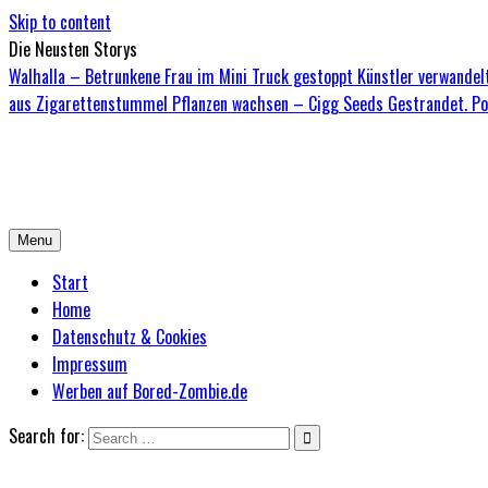
Skip to content
Die Neusten Storys
Walhalla – Betrunkene Frau im Mini Truck gestoppt
Künstler verwandelt
aus Zigarettenstummel Pflanzen wachsen – Cigg Seeds
Gestrandet. Po
Bored-Zombie.de
Das einzige Magazin für Zombies mit Niveau
Menu
Start
Home
Datenschutz & Cookies
Impressum
Werben auf Bored-Zombie.de
Search for: