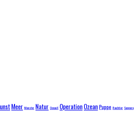
unst
Meer
Natur
Operation
Ozean
Puppe
Monster
OceanX
Raubtier
Sapporo