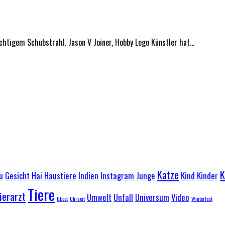
htigem Schubstrahl. Jason V Joiner, Hobby Lego Künstler hat...
Katze
K
u
Gesicht
Hai
Haustiere
Indien
Instagram
Junge
Kind
Kinder
Tiere
ierarzt
Umwelt
Unfall
Universum
Video
Uboot
Uhrzeit
Winterfest