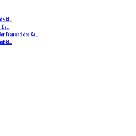
e kl...
 Da...
r Frau und der Ka...
ißkl...