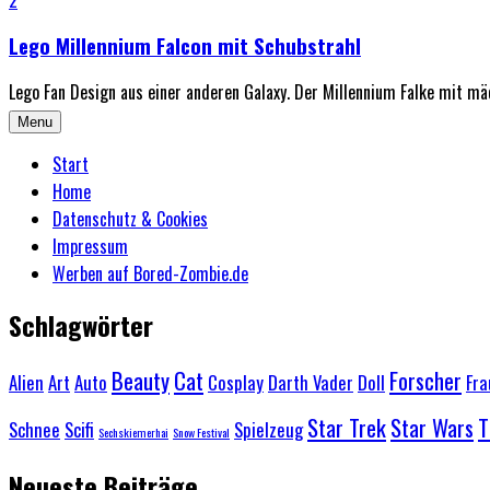
Lego Millennium Falcon mit Schubstrahl
Lego Fan Design aus einer anderen Galaxy. Der Millennium Falke mit mäc
Menu
Start
Home
Datenschutz & Cookies
Impressum
Werben auf Bored-Zombie.de
Schlagwörter
Beauty
Cat
Forscher
Alien
Art
Auto
Cosplay
Darth Vader
Doll
Fra
Star Trek
Star Wars
T
Schnee
Scifi
Spielzeug
Sechskiemerhai
Snow Festival
Neueste Beiträge